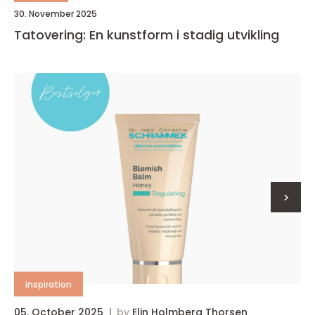
30. November 2025
Tatovering: En kunstform i stadig utvikling
>
inspiration
05. October 2025
by
Elin Holmberg Thorsen
0