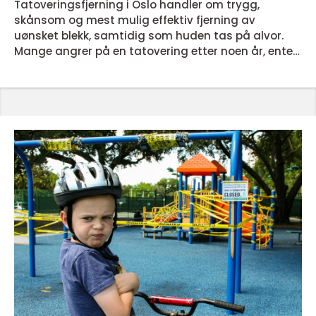
Tatoveringsfjerning i Oslo handler om trygg,
skånsom og mest mulig effektiv fjerning av
uønsket blekk, samtidig som huden tas på alvor.
Mange angrer på en tatovering etter noen år, enten
fordi stilen har endret seg, fargene har falmet eller
motivet ikke lenger passer livssituasjonen. Moderne
laserbehandling gir i dag gode muligheter for å
fjerne hele eller deler av en tatovering, eller til å
gjøre...