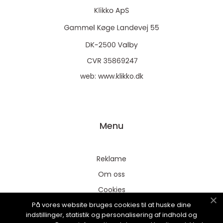
web:
www.klikko.dk
Menu
Reklame
Om oss
Cookies
På vores website bruges cookies til at huske dine
Kontakt Oss
indstillinger, statistik og personalisering af indhold og
Sitemap