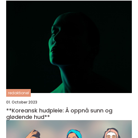
redaktionel
01. October 2023
**Koreansk hudpleie: Å oppnå sunn og
glødende hud**