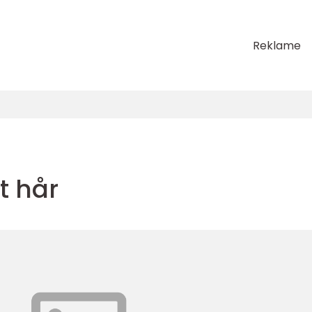
Reklame
t hår