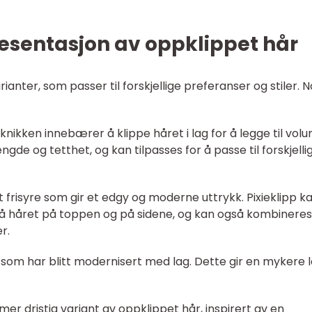
esentasjon av oppklippet hår
anter, som passer til forskjellige preferanser og stiler. 
knikken innebærer å klippe håret i lag for å legge til vol
ngde og tetthet, og kan tilpasses for å passe til forskjelli
et frisyre som gir et edgy og moderne uttrykk. Pixieklipp k
på håret på toppen og på sidene, og kan også kombineres
r.
re som har blitt modernisert med lag. Dette gir en mykere 
mer dristig variant av oppklippet hår, inspirert av en