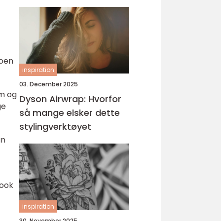
Noen
inspiration
03. December 2025
um og
Dyson Airwrap: Hvorfor
ge
så mange elsker dette
stylingverktøyet
an
look
inspiration
30. November 2025