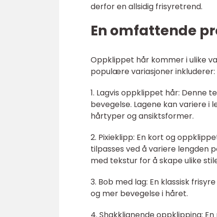
derfor en allsidig frisyretrend.
En omfattende pr
Oppklippet hår kommer i ulike vari
populære variasjoner inkluderer:
1. Lagvis oppklippet hår: Denne te
bevegelse. Lagene kan variere i le
hårtyper og ansiktsformer.
2. Pixieklipp: En kort og oppklipp
tilpasses ved å variere lengden 
med tekstur for å skape ulike stile
3. Bob med lag: En klassisk frisy
og mer bevegelse i håret.
4. Shakklignende oppklipping: En 