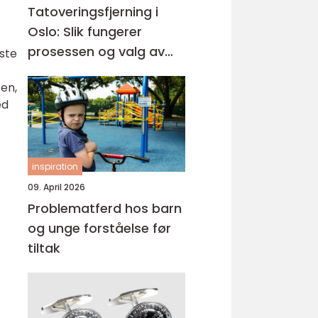
Tatoveringsfjerning i
Oslo: Slik fungerer
prosessen og valg av
ste
riktig klinikk
ten,
ed
inspiration
09. April 2026
Problematferd hos barn
og unge forståelse før
tiltak