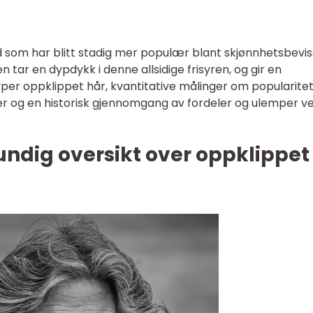
d som har blitt stadig mer populær blant skjønnhetsbevis
tar en dypdykk i denne allsidige frisyren, og gir en
yper oppklippet hår, kvantitative målinger om popularite
oner og en historisk gjennomgang av fordeler og ulemper v
undig oversikt over oppklippet