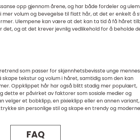
essanse opp gjennom årene, og har både fordeler og ulem
 mer volum og bevegelse til flatt hår, at det er enkelt å s
sformer. Ulempene kan være at det kan ta tid å få håret ti
r det, og at det krever jevnlig vedlikehold for å beholde d
isyretrend som passer for skjønnhetsbevisste unge mennes
 å skape tekstur og volum i håret, samtidig som den kan
former. Oppklippet hår har også blitt stadig mer populært,
g dette er påvirket av faktorer som sosiale medier og
 velger et bobklipp, en pixieklipp eller en annen variant, 
ttrykke sin personlige stil og skape en trendy og modern
FAQ