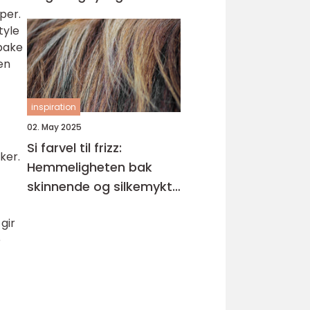
per.
tyle
lbake
en
inspiration
02. May 2025
Si farvel til frizz:
ker.
Hemmeligheten bak
skinnende og silkemykt
hår
gir
e