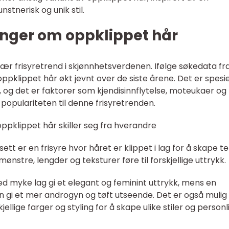
nstnerisk og unik stil.
inger om oppklippet hår
lær frisyretrend i skjønnhetsverdenen. Ifølge søkedata fr
ppklippet hår økt jevnt over de siste årene. Det er spesie
og det er faktorer som kjendisinnflytelse, moteukaer og
 populariteten til denne frisyretrenden.
oppklippet hår skiller seg fra hverandre
tt er en frisyre hvor håret er klippet i lag for å skape t
mønstre, lengder og teksturer føre til forskjellige uttrykk.
 myke lag gi et elegant og feminint uttrykk, mens en
an gi et mer androgyn og tøft utseende. Det er også mulig
ellige farger og styling for å skape ulike stiler og personl