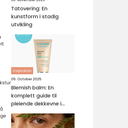
Tatovering: En
kunstform i stadig
utvikling
a
lt
inspiration
05. October 2025
ekstur
Blemish balm: En
komplett guide til
pleiende dekkevne i
 å
hverdagen
ige