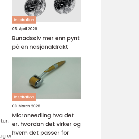
inspiration
05. April 2026
Bunadsølv mer enn pynt
på en nasjonaldrakt
inspiration
08. March 2026
Microneedling hva det
tur,
er, hvordan det virker og
hvem det passer for
 og er