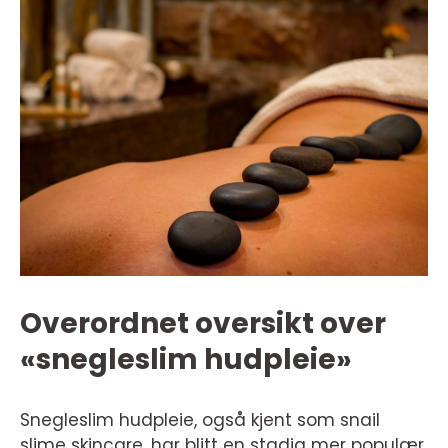
Overordnet oversikt over
«snegleslim hudpleie»
Snegleslim hudpleie, også kjent som snail
slime skincare, har blitt en stadig mer populær