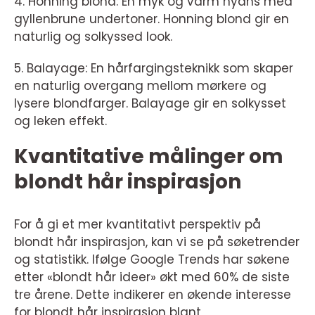
4. Honning blond: En myk og varm nyans med
gyllenbrune undertoner. Honning blond gir en
naturlig og solkyssed look.
5. Balayage: En hårfargingsteknikk som skaper
en naturlig overgang mellom mørkere og
lysere blondfarger. Balayage gir en solkysset
og leken effekt.
Kvantitative målinger om
blondt hår inspirasjon
For å gi et mer kvantitativt perspektiv på
blondt hår inspirasjon, kan vi se på søketrender
og statistikk. Ifølge Google Trends har søkene
etter «blondt hår ideer» økt med 60% de siste
tre årene. Dette indikerer en økende interesse
for blondt hår inspirasjon blant