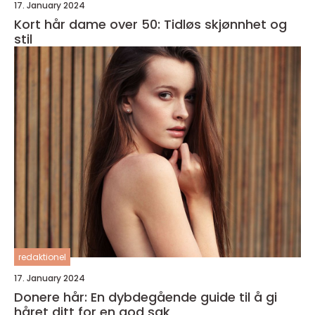
17. January 2024
Kort hår dame over 50: Tidløs skjønnhet og
stil
redaktionel
17. January 2024
Donere hår: En dybdegående guide til å gi
håret ditt for en god sak