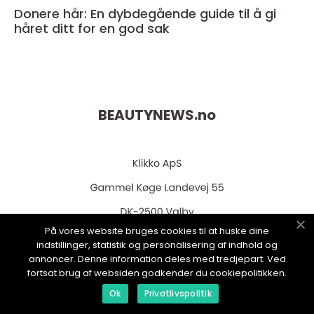
Donere hår: En dybdegående guide til å gi
håret ditt for en god sak
BEAUTYNEWS.
no
På vores website bruges cookies til at huske dine
indstillinger, statistik og personalisering af indhold og
web:
www.klikko.dk
annoncer. Denne information deles med tredjepart. Ved
fortsat brug af websiden godkender du cookiepolitikken.
Ok
Privatlivspolitik