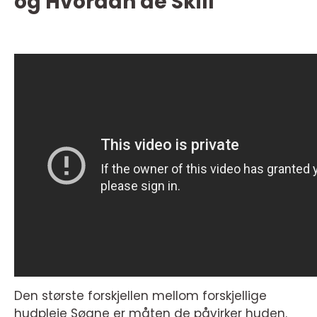
og Hvordan de Skill
Den største forskjellen mellom forskjellige
hudpleie Søgne er måten de påvirker huden.