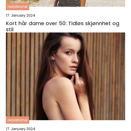
redaktionel
17. January 2024
Kort hår dame over 50: Tidløs skjønnhet og
stil
redaktionel
17. January 2024