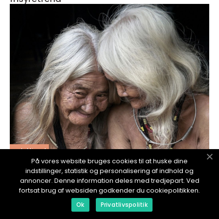
redaktionel
På vores website bruges cookies til at huske dine
18. January 2024
indstillinger, statistik og personalisering af indhold og
Toner hår: En dybdegående guide til
annoncer. Denne information deles med tredjepart. Ved
fargebehandling
fortsat brug af websiden godkender du cookiepolitikken.
Ok
Privatlivspolitik