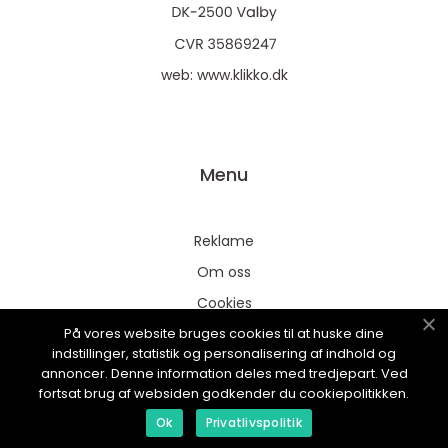
web:
www.klikko.dk
Menu
Reklame
Om oss
Cookies
På vores website bruges cookies til at huske dine
Kontakt Oss
indstillinger, statistik og personalisering af indhold og
Sitemap
annoncer. Denne information deles med tredjepart. Ved
fortsat brug af websiden godkender du cookiepolitikken.
Ok
Privatlivspolitik