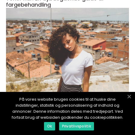
fargebehandling
redaktionel
På vores website bruges cookies til at huske dine
indstillinger, statistik og personalisering af indhold og
17. January 2024
annoncer. Denne information deles med tredjepart. Ved
Kort hår dame over 50: Tidløs skjønnhet og
fortsat brug af websiden godkender du cookiepolitikken.
stil
Ok
Privatlivspolitik